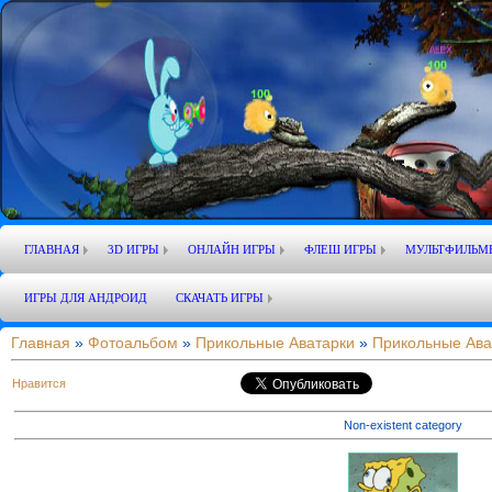
ГЛАВНАЯ
3D ИГРЫ
ОНЛАЙН ИГРЫ
ФЛЕШ ИГРЫ
МУЛЬТФИЛЬМ
ИГРЫ ДЛЯ АНДРОИД
СКАЧАТЬ ИГРЫ
Главная
»
Фотоальбом
»
Прикольные Аватарки
»
Прикольные Ава
Нравится
Non-existent category