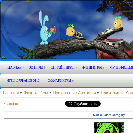
ГЛАВНАЯ
3D ИГРЫ
ОНЛАЙН ИГРЫ
ФЛЕШ ИГРЫ
МУЛЬТФИЛЬМ
ИГРЫ ДЛЯ АНДРОИД
СКАЧАТЬ ИГРЫ
Главная
»
Фотоальбом
»
Прикольные Аватарки
»
Прикольные Ава
Нравится
Non-existent category