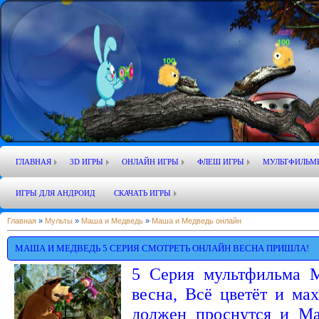
ГЛАВНАЯ
3D ИГРЫ
ОНЛАЙН ИГРЫ
ФЛЕШ ИГРЫ
МУЛЬТФИЛЬМ
ИГРЫ ДЛЯ АНДРОИД
СКАЧАТЬ ИГРЫ
Главная
»
Мульты
»
Маша и Медведь
»
Маша и Медведь онлайн
МАША И МЕДВЕДЬ 5 СЕРИЯ СМОТРЕТЬ ОНЛАЙН ВЕСНА ПРИШЛА!
5 Серия мультфильма 
весна, Всё цветёт и мах
должен проснутся и Ма