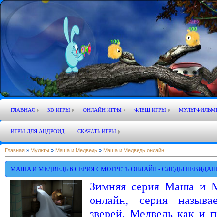
ГЛАВНАЯ
3D ИГРЫ
ОНЛАЙН ИГРЫ
ФЛЕШ ИГРЫ
МУЛЬТФИЛЬМ
ИГРЫ ДЛЯ АНДРОИД
СКАЧАТЬ ИГРЫ
Главная
»
Мульты
»
Маша и Медведь
»
Маша и Медведь онлайн
МАША И МЕДВЕДЬ 6 СЕРИЯ СМОТРЕТЬ ОНЛАЙН - СЛЕДЫ НЕВИДАН
Зимняя серия Маша и М
онлайн, серия называ
зверей. Медведь как и 