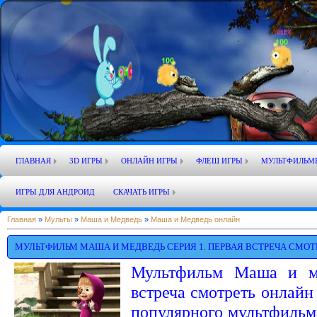
ГЛАВНАЯ
3D ИГРЫ
ОНЛАЙН ИГРЫ
ФЛЕШ ИГРЫ
МУЛЬТФИЛЬМ
ИГРЫ ДЛЯ АНДРОИД
СКАЧАТЬ ИГРЫ
Главная
»
Мульты
»
Маша и Медведь
»
Маша и Медведь онлайн
МУЛЬТФИЛЬМ МАША И МЕДВЕДЬ СЕРИЯ 1. ПЕРВАЯ ВСТРЕЧА СМОТ
Мультфильм Маша и ме
встреча смотреть онлайн
популярного мультфильм