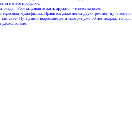
остил им все проделки.
опольда: "Ребята, давайте жить дружно" - известна всем.
интересный мультфильм. Нравится даже детям двух-трех лет, ну и конечн
 там свое. Ну а давно выросшие дети смотрят уже 30 лет подряд, теперь 
т удовольствие.