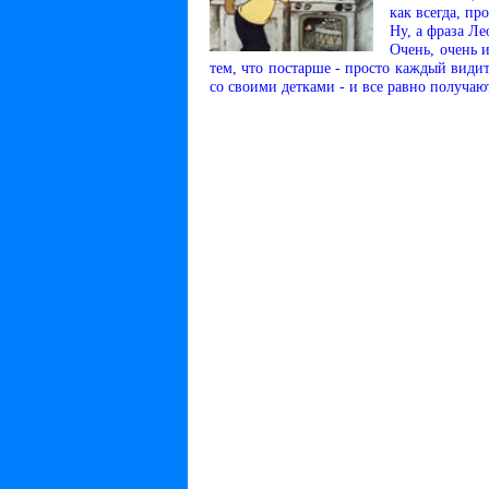
как всегда, пр
Ну, а фраза Ле
Очень, очень 
тем, что постарше - просто каждый видит
со своими детками - и все равно получаю