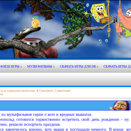
ФЛЕШ ИГРЫ
МУЛЬТФИЛЬМЫ
СКАЧАТЬ ИГРЫ ДЛЯ ПК
СКАЧАТЬ ИГРЫ Д
 и в хорошем качестве.
»
Смотреть Советские
но
 из мультфильмов серии о коте и вредных мышатах.
еопольд готовится торжественно встретить свой день рождения - ну 
чно, решили испортить праздник.
все закончилось хорошо, хоть мыши и пострадали немного. В конце, кот