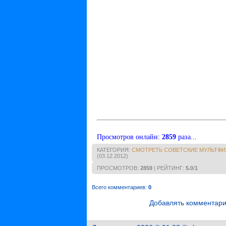
Просмотров онлайн
:
2859
раза...
КАТЕГОРИЯ
:
СМОТРЕТЬ СОВЕТСКИЕ МУЛЬТФИ
(03.12.2012)
ПРОСМОТРОВ
:
2859
|
РЕЙТИНГ
:
5.0
/
1
Всего комментариев
:
0
Добавлять комментари