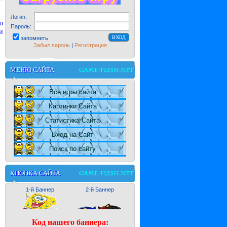
Логин:
о
Пароль:
и
запомнить
Забыл пароль
|
Регистрация
МЕНЮ САЙТА
Все игры сайта
Картинки Сайта
Статистика Сайта
Вход на Сайт
Поиск по сайту
КНОПКА САЙТА
1-й Баннер
2-й Баннер
Код нашего баннера: