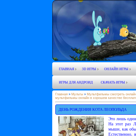
ГЛАВНАЯ
3D ИГРЫ
ОНЛАЙН ИГРЫ
ИГРЫ ДЛЯ АНДРОИД
СКАЧАТЬ ИГРЫ
Главная
»
Мульты
»
Мультфильмы смотреть онлайн
мультфильмы онлайн в хорошем качестве бесплат
ДЕНЬ РОЖДЕНИЯ КОТА ЛЕОПОЛЬДА
Это лишь один
На этот раз Л
мыши, как обы
Естественно, 