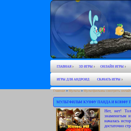
ГЛАВНАЯ
3D ИГРЫ
ОНЛАЙН ИГРЫ
ИГРЫ ДЛЯ АНДРОИД
СКАЧАТЬ ИГРЫ
Главная
»
Мульты
»
Мультфильмы смотреть онлайн
МУЛЬТФИЛЬМ КУНФУ ПАНДА И КОНФУ П
Нет, нет! То
знаменитым и
началась исто
достаточно стр