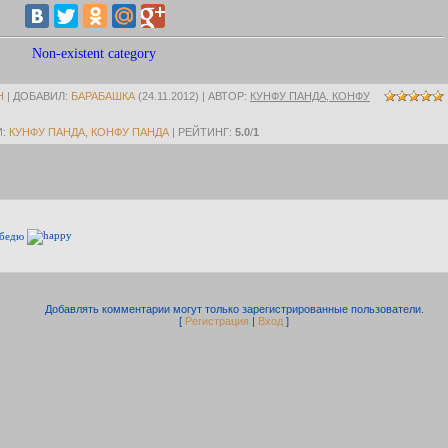
Non-existent category
Н
|
ДОБАВИЛ
:
БАРАБАШКА
(24.11.2012) |
АВТОР
:
КУНФУ ПАНДА, КОНФУ
И
:
КУНФУ ПАНДА
,
КОНФУ ПАНДА
|
РЕЙТИНГ
:
5.0
/
1
победю
Добавлять комментарии могут только зарегистрированные пользователи.
[
Регистрация
|
Вход
]