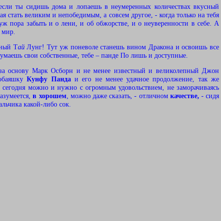
 если ты сидишь дома и лопаешь в неумеренных количествах вкусный
ая стать великим и непобедимым, а совсем другое, - когда только на тебя
ж пора забыть и о лени, и об обжорстве, и о неуверенности в себе. А
 мир.
сный Т
ай
Лунг! Тут уж поневоле станешь вином Дракона и освоишь все
умаешь свои собственные, тебе – панде По лишь и доступные.
за основу
Марк Осборн и не менее известный и великолепный Джон
обаяшку
Кунфу Панда
и его не менее удачное продолжение, так же
е сегодня можно и нужно с огромным удовольствием, не заморачиваясь
азумеется,
в хорошем
, можно даже сказать, - отличном
качестве,
- сидя
льчика какой-либо сок.