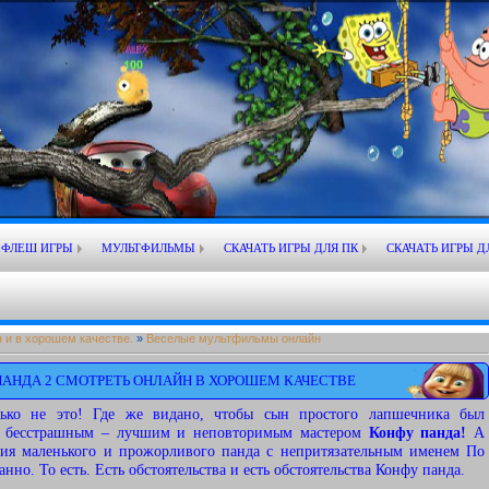
ФЛЕШ ИГРЫ
МУЛЬТФИЛЬМЫ
СКАЧАТЬ ИГРЫ ДЛЯ ПК
СКАЧАТЬ ИГРЫ Д
 и в хорошем качестве.
»
Веселые мультфильмы онлайн
АНДА 2 СМОТРЕТЬ ОНЛАЙН В ХОРОШЕМ КАЧЕСТВЕ
лько не это! Где же видано, чтобы сын простого лапшечника был
 бесстрашным – лучшим и неповторимым мастером
Конфу панда!
А
рия маленького и прожорливого панда с непритязательным именем По
анно. То есть. Есть обстоятельства и есть обстоятельства Конфу панда.