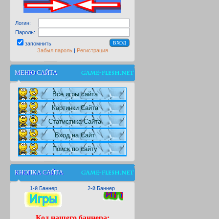
Логин:
Пароль:
запомнить
Забыл пароль
|
Регистрация
МЕНЮ САЙТА
Все игры сайта
Картинки Сайта
Статистика Сайта
Вход на Сайт
Поиск по сайту
КНОПКА САЙТА
1-й Баннер
2-й Баннер
Код нашего баннера: