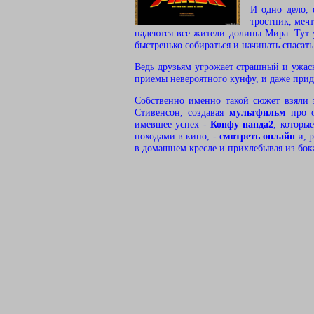
И одно дело,
тростник, мечт
надеются все жители долины Мира. Тут у
быстренько собираться и начинать спасать
Ведь друзьям угрожает страшный и ужа
приемы невероятного кунфу, и даже прид
Собственно именно такой сюжет взяли 
Стивенсон, создавая
мультфильм
про 
имевшее успех -
Конфу панда2
, которы
походами в кино, -
смотреть онлайн
и, р
в домашнем кресле и прихлебывая из бока