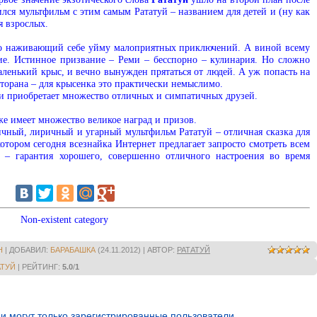
ился мультфильм с этим самым Рататуй – названием для детей и (ну как
я взрослых.
но наживающий себе уйму малоприятных приключений. А виной всему
ие. Истинное призвание – Реми – бесспорно – кулинария. Но сложно
аленький крыс, и вечно вынужден прятаться от людей. А уж попасть на
торана – для крысенка это практически немыслимо.
 и приобретает множество отличных и симпатичных друзей.
же имеет множество великое наград и призов.
ичный, лиричный и угарный мультфильм Рататуй – отличная сказка для
котором сегодня всезнайка Интернет предлагает запросто смотреть всем
 – гарантия хорошего, совершенно отличного настроения во время
Non-existent category
Н
|
ДОБАВИЛ
:
БАРАБАШКА
(24.11.2012) |
АВТОР
:
РАТАТУЙ
АТУЙ
|
РЕЙТИНГ
:
5.0
/
1
и могут только зарегистрированные пользователи.