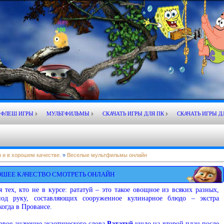
ФЛЕШ ИГРЫ
МУЛЬТФИЛЬМЫ
СКАЧАТЬ ИГРЫ ДЛЯ ПК
СКАЧАТЬ ИГРЫ Д
 и в хорошем качестве.
»
Веселые мультфильмы онлайн
ОШЕЕ КАЧЕСТВО СМОТРЕТЬ ОНЛАЙН
я тех, кто не в курсе: рататуй – это такое овощное из всяких разных,
од руку, составляющих сооруженное кулинарное блюдо – экстра
огда в Провансе.
рвое значение экзотического слова
Рататуй
ушло на второй план после