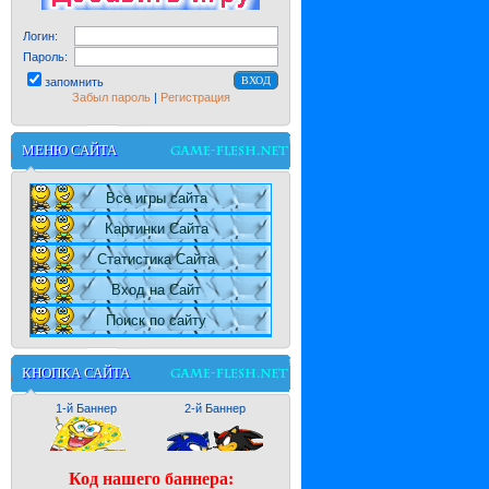
Логин:
Пароль:
запомнить
Забыл пароль
|
Регистрация
МЕНЮ САЙТА
Все игры сайта
Картинки Сайта
Статистика Сайта
Вход на Сайт
Поиск по сайту
КНОПКА САЙТА
1-й Баннер
2-й Баннер
Код нашего баннера: