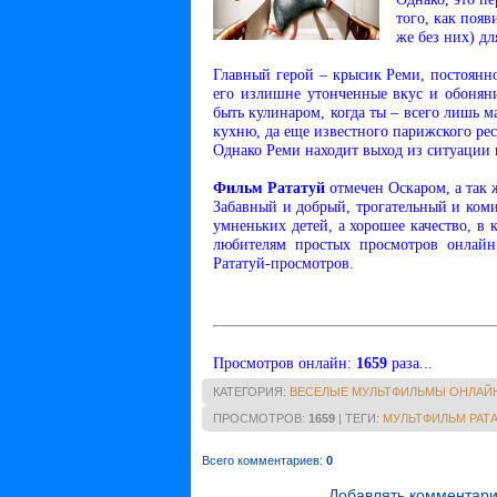
того, как появ
же без них) дл
Главный герой – крысик Реми, постоян
его излишне утонченные вкус и обонян
быть кулинаром, когда ты – всего лишь м
кухню, да еще известного парижского рес
Однако Реми находит выход из ситуации
Фильм Рататуй
отмечен Оскаром, а так 
Забавный и добрый, трогательный и ком
умненьких детей, а хорошее качество, в 
любителям простых просмотров онлайн
Рататуй-просмотров.
Просмотров онлайн
:
1659
раза...
КАТЕГОРИЯ
:
ВЕСЕЛЫЕ МУЛЬТФИЛЬМЫ ОНЛАЙ
ПРОСМОТРОВ
:
1659
|
ТЕГИ
:
МУЛЬТФИЛЬМ РАТ
Всего комментариев
:
0
Добавлять комментари