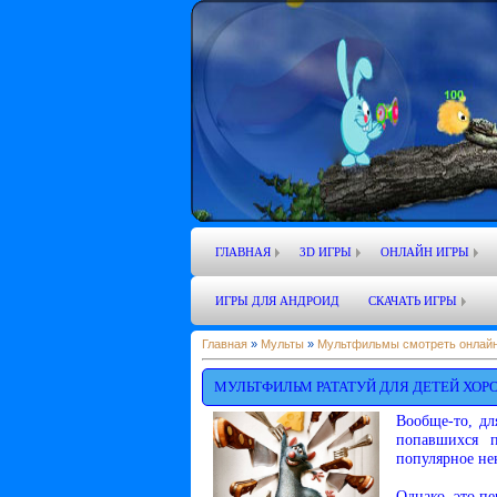
ГЛАВНАЯ
3D ИГРЫ
ОНЛАЙН ИГРЫ
ИГРЫ ДЛЯ АНДРОИД
СКАЧАТЬ ИГРЫ
Главная
»
Мульты
»
Мультфильмы смотреть онлайн
МУЛЬТФИЛЬМ РАТАТУЙ ДЛЯ ДЕТЕЙ ХОР
Вообще-то, дл
попавшихся п
популярное нек
Однако, это пе