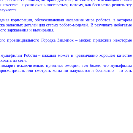
 качестве – нужно очень постараться, потому, как бесплатно решить эту
олучается.
жадная корпорация, обслуживающая население мира роботов, в котором
ска запасных деталей для старых робото-моделей. В результате небогатые
ного заржавения и вымирания.
ого провинциального Городка Заклепок – может, приложив некоторые
й мультфильм Роботы – каждый может в чрезвычайно хорошем качестве
качать из сети.
 подарит исключительно приятные эмоции, тем более, что мультфильм
сматривать или смотреть когда ни надумается и бесплатно – то есть