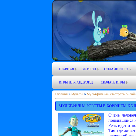
ГЛАВНАЯ
3D ИГРЫ
ОНЛАЙН ИГРЫ
ИГРЫ ДЛЯ АНДРОИД
СКАЧАТЬ ИГРЫ
Главная
»
Мульты
»
Мультфильмы смотреть онлайн
МУЛЬТФИЛЬМ РОБОТЫ В ХОРОШЕМ КАЧ
Очень человеч
появившийся не
Речь идет о м
Там где живет
непростой суд