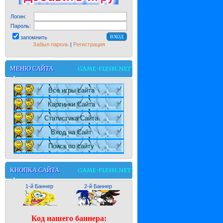
Логин:
Пароль:
запомнить
Забыл пароль
|
Регистрация
МЕНЮ САЙТА
Все игры сайта
Картинки Сайта
Статистика Сайта
Вход на Сайт
Поиск по сайту
КНОПКА САЙТА
1-й Баннер
2-й Баннер
Код нашего баннера: