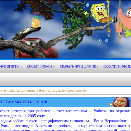
ФЛЕШ ИГРЫ
МУЛЬТФИЛЬМЫ
СКАЧАТЬ ИГРЫ ДЛЯ ПК
СКАЧАТЬ ИГРЫ Д
 и в хорошем качестве.
»
Веселые мультфильмы онлайн
ЕСТВЕ СМОТРЕТЬ ОНЛАЙН.
еская история про роботов – этот мультфильм – Роботы, на экранах
 так давно - в 2005 году.
олодом роботе с очень специфическим названием – Рони Нержавейкин.
 Рони – нет людей. А есть лишь роботы, – и мультфильм рассказывает о
ьбе роботов-старичков, которым для того, чтобы встретить каждый новый