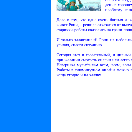
день в хорошем
проблему не п
Дело в том, что одна очень богатая и 
живет Рони, - решила отказаться от выпу
старички-роботы оказались на грани пол
И только талантливый Рони из небольш
усилия, спасти ситуацию.
Сегодня этот и трогательный, и дивны
при желании смотреть онлайн или легко с
Наверняка мультфильм всем, всем, всем
Роботы в сиюминутном онлайн можно про
когда угодно и на халяву.