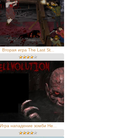
Вторая игра The Last St...
Игра нападение зомби He...