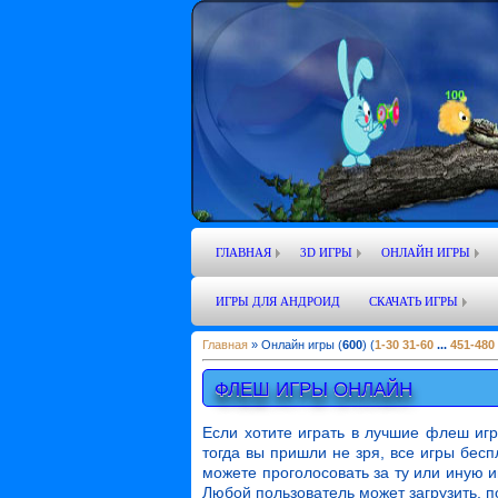
ГЛАВНАЯ
3D ИГРЫ
ОНЛАЙН ИГРЫ
ИГРЫ ДЛЯ АНДРОИД
СКАЧАТЬ ИГРЫ
Главная
»
Онлайн игры
(
600
) (
1-30
31-60
...
451-480
ФЛЕШ ИГРЫ ОНЛАЙН
Если хотите играть в лучшие флеш иг
тогда вы пришли не зря, все игры бес
можете проголосовать за ту или иную иг
Любой пользователь может загрузить, по