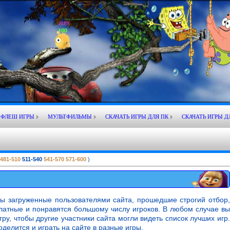
ФЛЕШ ИГРЫ
МУЛЬТФИЛЬМЫ
СКАЧАТЬ ИГРЫ ДЛЯ ПК
СКАЧАТЬ ИГРЫ Д
481-510
511-540
541-570
571-600
)
ры загруженные пользователями сайта, прошедшие строгий отбор,
платные и понравятся большому числу игроков. В любом случае вы
ру, чтобы другие участники сайта могли видеть список лучших игр.
делится и играть на сайте в разные игры.