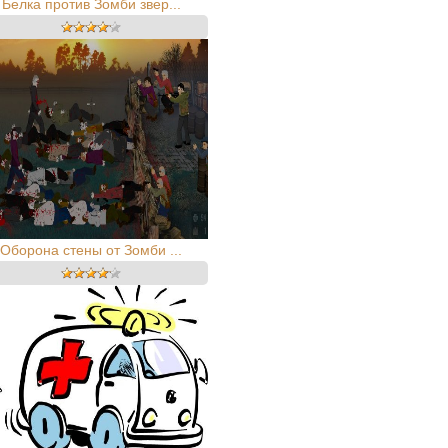
Белка против Зомби звер...
Оборона стены от Зомби ...