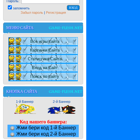
Пароль:
запомнить
Забыл пароль
|
Регистрация
МЕНЮ САЙТА
Все игры сайта
Картинки Сайта
Статистика Сайта
Вход на Сайт
Поиск по сайту
КНОПКА САЙТА
1-й Баннер
2-й Баннер
Код нашего баннера:
Жми бери код 1-й Баннер
Жми бери код 2-й Баннер