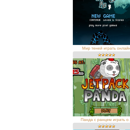
Мир теней играть онлай
Панда с ранцем играть о.