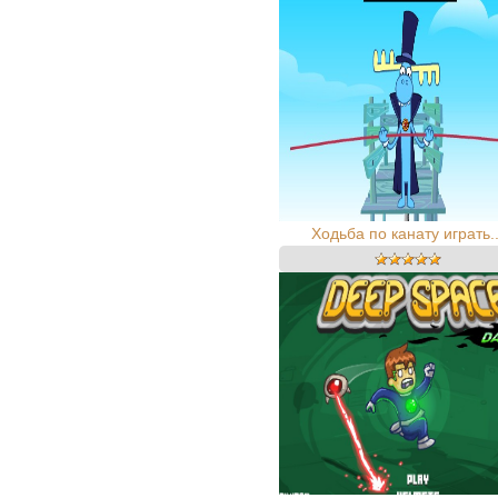
Ходьба по канату играть..