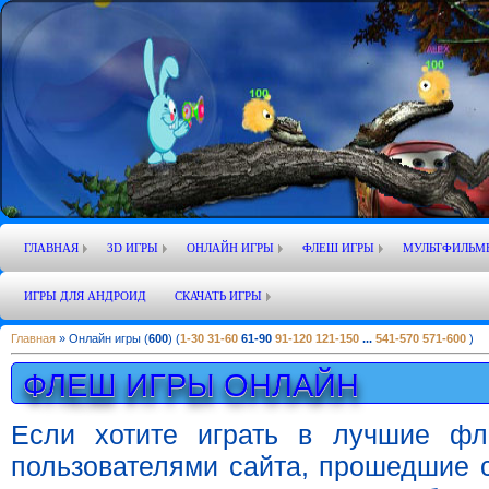
ГЛАВНАЯ
3D ИГРЫ
ОНЛАЙН ИГРЫ
ФЛЕШ ИГРЫ
МУЛЬТФИЛЬМ
ИГРЫ ДЛЯ АНДРОИД
СКАЧАТЬ ИГРЫ
Главная
»
Онлайн игры
(
600
) (
1-30
31-60
61-90
91-120
121-150
...
541-570
571-600
)
ФЛЕШ ИГРЫ ОНЛАЙН
Если хотите играть в лучшие фл
пользователями сайта, прошедшие с