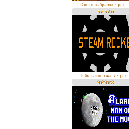
Скелет выбрался играть .
Небольшая ракета играть.