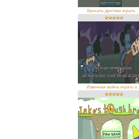
Бросать дротики играть ..
Извечная война играть о..