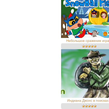
Небольшое сражение игра.
Индиана Джонс в поисках.