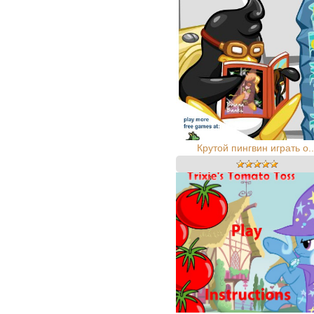
Крутой пингвин играть о..