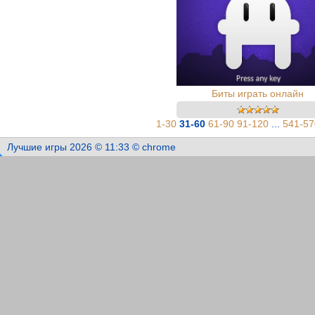
Биты играть онлайн
1-30
31-60
61-90
91-120
...
541-57
Лучшие игры 2026 © 11:33 © chrome