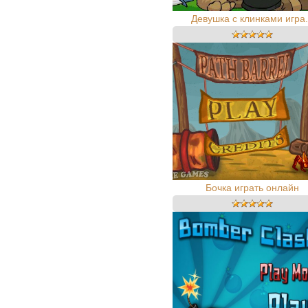
Девушка с клинками игра.
Бочка играть онлайн