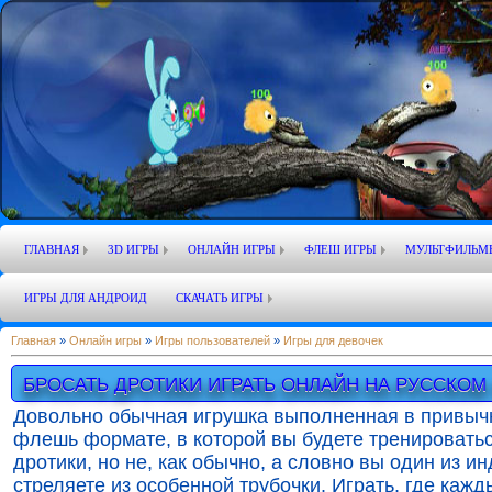
ГЛАВНАЯ
3D ИГРЫ
ОНЛАЙН ИГРЫ
ФЛЕШ ИГРЫ
МУЛЬТФИЛЬМ
ИГРЫ ДЛЯ АНДРОИД
СКАЧАТЬ ИГРЫ
Главная
»
Онлайн игры
»
Игры пользователей
»
Игры для девочек
БРОСАТЬ ДРОТИКИ ИГРАТЬ ОНЛАЙН НА РУССКОМ
Довольно обычная игрушка выполненная в привыч
флешь формате, в которой вы будете тренироватьс
дротики, но не, как обычно, а словно вы один из и
стреляете из особенной трубочки. Играть, где каж