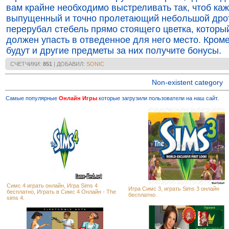
вам крайне необходимо выстреливать так, чтоб ка
выпущенный и точно пролетающий небольшой дро
перерубал стебель прямо стоящего цветка, который
должен упасть в отведенное для него место. Кроме
будут и другие предметы за них получите бонусы.
СЧЕТЧИКИ
:
851
|
ДОБАВИЛ
:
SONIC
Non-existent category
Самые популярные
Онлайн Игры
которые загрузили пользователи на наш сайт.
Симс 4 играть онлайн, Игра Sims 4
Игра Симс 3, играть Sims 3 онлайн
бесплатно, Играть в Симс 4 Онлайн - The
бесплатно.
sims 4.