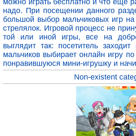
можно играть бесплатно и что еще ра
надо. При посещении данного разде
большой выбор мальчиковых игр на 
стрелялок. Игровой процесс не прин
той или иной игры, все на добр
выглядит так: посетитель заходит
мальчиков выбирает онлайн игру по
понравившуюся мини-игрушку и начи
Non-existent cate