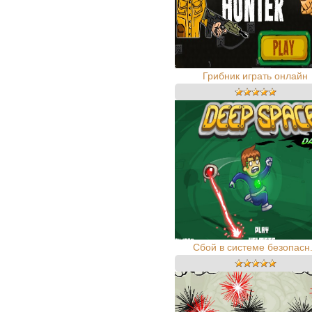
Грибник играть онлайн
Сбой в системе безопасн.