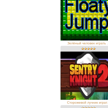
Зелёный человек играть .
Сторожевой лучник играт.