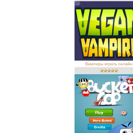
Вампиры играть онлайн