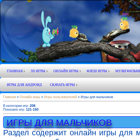
ГЛАВНАЯ
3D ИГРЫ
ОНЛАЙН ИГРЫ
ФЛЕШ ИГРЫ
МУЛЬТФИЛЬМ
ИГРЫ ДЛЯ АНДРОИД
СКАЧАТЬ ИГРЫ
Главная
»
Онлайн игры
»
Игры пользователей
» Игры для мальчиков
В категории игр
:
208
Показано игр
:
121-150
ИГРЫ ДЛЯ МАЛЬЧИКОВ
Раздел содержит онлайн игры для м