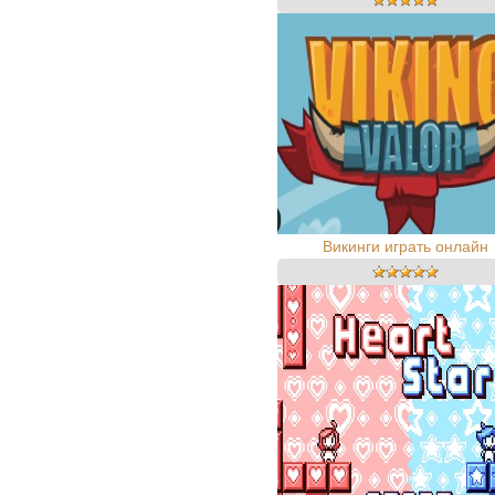
Викинги играть онлайн