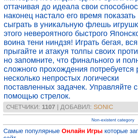
оттачивая до идеала свои способнос
наконец настало его время показать
сыграть в уникальную флешь игрушк
этого невероятного быстрого Японск
воина тени ниндзя! Играть бегая, вс
прыгайте и атакуя толпы своих проти
но запомните, что финального и пол
сложного прохождения потребуется 
несколько непростых логически
поставленных задачек. Управляйте с
помощью стрелок.
СЧЕТЧИКИ
:
1107
|
ДОБАВИЛ
:
SONIC
Non-existent category
Самые популярные
Онлайн Игры
которые заг