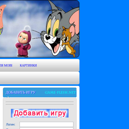
ЛЯ MOBI
КАРТИНКИ
ДОБАВИТЬ ИГРУ
Логин: