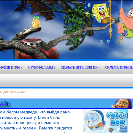
ФЛЕШ ИГРЫ
МУЛЬТФИЛЬМЫ
СКАЧАТЬ ИГРЫ ДЛЯ ПК
СКАЧАТЬ ИГРЫ Д
ы для мальчиков
ЛАЙН
ном белом медведе, что выйдя рано
 новостную газету. В ней было
похитила принцессу и немножко
ть местным героем. Вам же придется