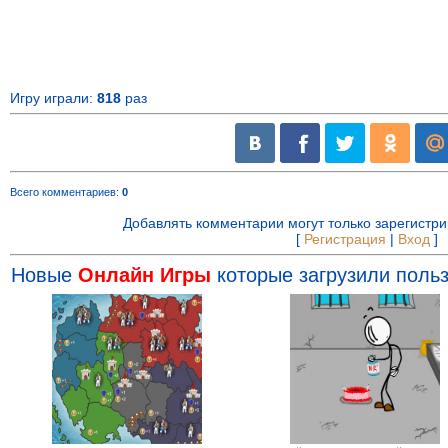
Игру играли:
818
раз
Всего комментариев
:
0
Добавлять комментарии могут только зарегистр
[
Регистрация
|
Вход
]
Новые
Онлайн Игры
которые загрузили польз