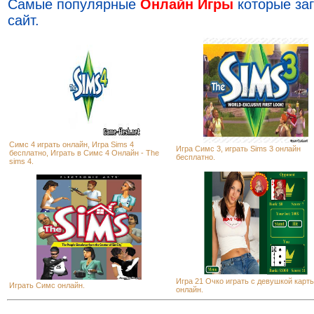
Самые популярные
Онлайн Игры
которые заг
сайт.
Симс 4 играть онлайн, Игра Sims 4
Игра Симс 3, играть Sims 3 онлайн
бесплатно, Играть в Симс 4 Онлайн - The
бесплатно.
sims 4.
Игра 21 Очко играть с девушкой карт
Играть Симс онлайн.
онлайн.