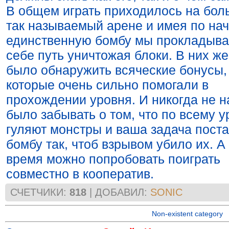
В общем играть приходилось на бо
так называемый арене и имея по на
единственную бомбу мы прокладыв
себе путь уничтожая блоки. В них ж
было обнаружить всяческие бонусы,
которые очень сильно помогали в
прохождении уровня. И никогда не н
было забывать о том, что по всему 
гуляют монстры и ваша задача поста
бомбу так, чтоб взрывом убило их. А
время можно попробовать поиграть
совместно в кооператив.
СЧЕТЧИКИ
:
818
|
ДОБАВИЛ
:
SONIC
Non-existent category