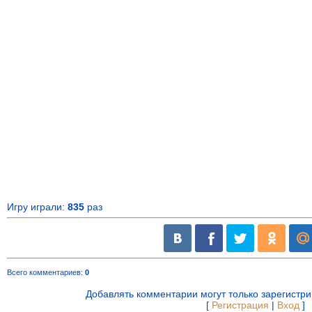
Игру играли:
835
раз
Всего комментариев
:
0
Добавлять комментарии могут только зарегистр
[
Регистрация
|
Вход
]