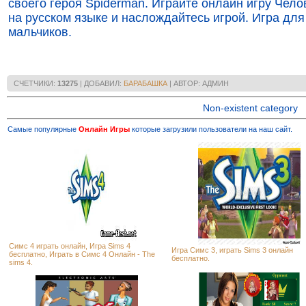
своего героя Spiderman. Играйте онлайн игру Чело
на русском языке и наслождайтесь игрой. Игра для
мальчиков.
СЧЕТЧИКИ
:
13275
|
ДОБАВИЛ
:
БАРАБАШКА
|
АВТОР
: АДМИН
Non-existent category
Самые популярные
Онлайн Игры
которые загрузили пользователи на наш сайт.
Симс 4 играть онлайн, Игра Sims 4
Игра Симс 3, играть Sims 3 онлайн
бесплатно, Играть в Симс 4 Онлайн - The
бесплатно.
sims 4.