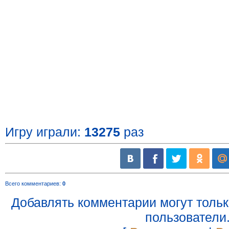
Игру играли:
13275
раз
Всего комментариев
:
0
Добавлять комментарии могут толь
пользователи