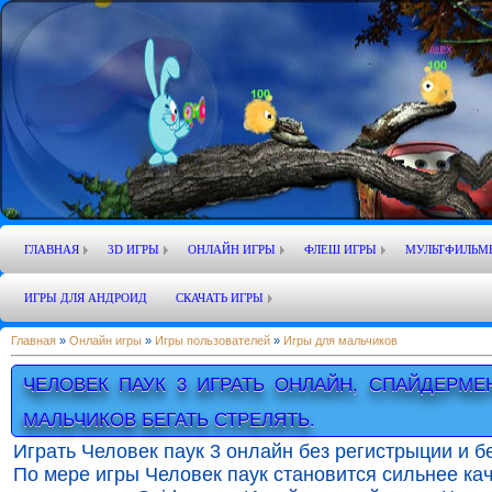
ГЛАВНАЯ
3D ИГРЫ
ОНЛАЙН ИГРЫ
ФЛЕШ ИГРЫ
МУЛЬТФИЛЬМ
ИГРЫ ДЛЯ АНДРОИД
СКАЧАТЬ ИГРЫ
Главная
»
Онлайн игры
»
Игры пользователей
»
Игры для мальчиков
ЧЕЛОВЕК ПАУК 3 ИГРАТЬ ОНЛАЙН, СПАЙДЕРМЕ
МАЛЬЧИКОВ БЕГАТЬ СТРЕЛЯТЬ.
Играть Человек паук 3 онлайн без регистрыции и б
По мере игры Человек паук становится сильнее ка