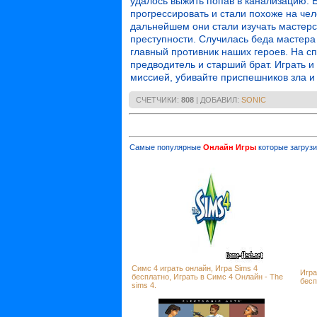
удалось выжить попав в канализацию. В
прогрессировать и стали похоже на че
дальнейшем они стали изучать мастерс
преступности. Случилась беда мастера
главный противник наших героев. На с
предводитель и старший брат. Играть и
миссией, убивайте приспешников зла и
СЧЕТЧИКИ
:
808
|
ДОБАВИЛ
:
SONIC
Самые популярные
Онлайн Игры
которые загрузи
Симс 4 играть онлайн, Игра Sims 4
Игра
бесплатно, Играть в Симс 4 Онлайн - The
бесп
sims 4.