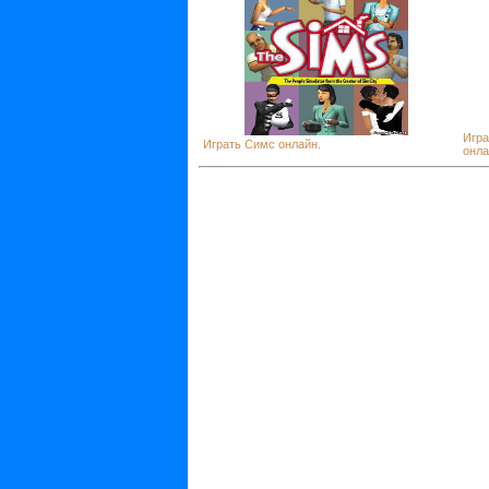
Игра
Играть Симс онлайн.
онла