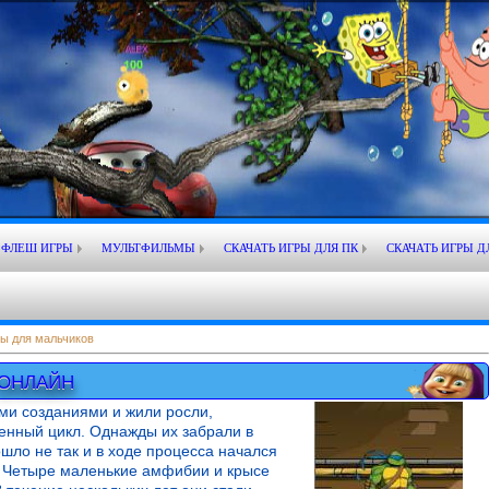
ФЛЕШ ИГРЫ
МУЛЬТФИЛЬМЫ
СКАЧАТЬ ИГРЫ ДЛЯ ПК
СКАЧАТЬ ИГРЫ Д
ы для мальчиков
 ОНЛАЙН
и созданиями и жили росли,
енный цикл. Однажды их забрали в
шло не так и в ходе процесса начался
. Четыре маленькие амфибии и крысе