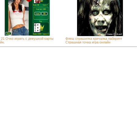
 21 Очко играть с девушкой карты
Флеш страшилка кричалка лабиринт
йн.
Страшная точка игра онлайн