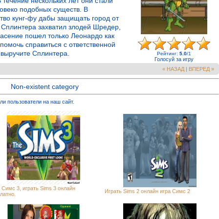
 течение нескольких лет они стали
ловеко подобных существ. В
тво кунг-фу дабы защищать город от
 Сплинтера захватил злодей Шредер,
пасение пошел только Леонардо как
 помочь справиться с ответственной
 выручите Сплинтера.
Рейтинг
:
5.0
/
1
Голосуй за игру
« НАЗАД
|
ВПЕРЕД »
Non-existent category
ли пользователи на наш сайт.
 Симс 3, играть Sims 3 онлайн
Играть Sims 2 онлайн игра Симс 2
латно.