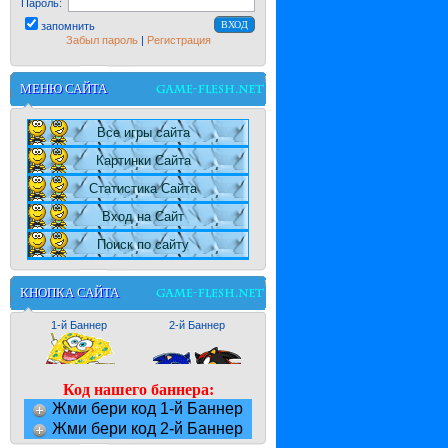
Пароль:
запомнить
Забыл пароль
|
Регистрация
МЕНЮ САЙТА
Все игры сайта
Картинки Сайта
Статистика Сайта
Вход на Сайт
Поиск по сайту
КНОПКА САЙТА
1-й Баннер
2-й Баннер
Код нашего баннера:
Жми бери код 1-й Баннер
Жми бери код 2-й Баннер