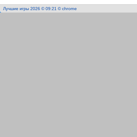
Лучшие игры 2026 © 09:21 © chrome