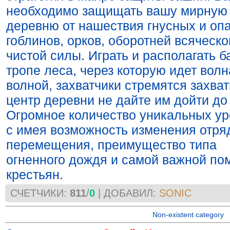
необходимо защищать вашу мирную
деревню от нашествия гнусных и оп
гоблинов, орков, оборотней всяческо
чистой силы. Играть и располагать 
тропе леса, через которую идет волн
волной, захватчики стремятся захват
центр деревни не дайте им дойти до 
Огромное количество уникальных ур
с имея возможность изменения отря
перемещения, преимущество типа
огненного дождя и самой важной п
крестьян.
СЧЕТЧИКИ
:
811
/
0
|
ДОБАВИЛ
:
SONIC
Non-existent category