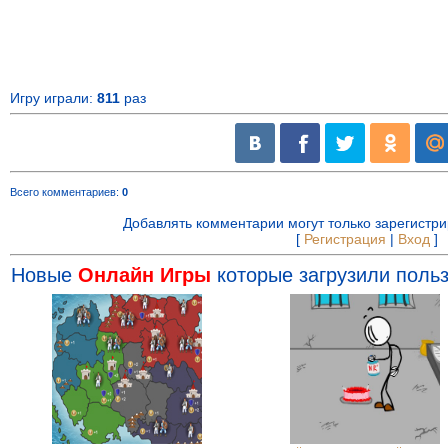
Игру играли:
811
раз
Всего комментариев
:
0
Добавлять комментарии могут только зарегистр
[
Регистрация
|
Вход
]
Новые
Онлайн Игры
которые загрузили польз