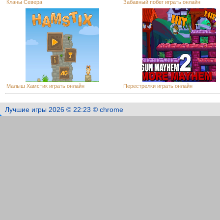
Кланы Севера
Забавный побег играть онлайн
Малыш Хамстик играть онлайн
Перестрелки играть онлайн
Лучшие игры 2026 © 22:23 © chrome