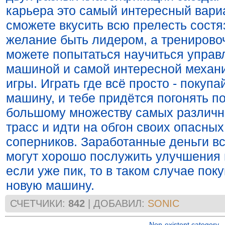
карьера это самый интересный вари
сможете вкусить всю прелесть состя
желание быть лидером, а тренирово
можете попытаться научиться управ
машиной и самой интересной механ
игры. Играть где всё просто - покупа
машину, и тебе придётся погонять п
большому множеству самых различ
трасс и идти на обгон своих опасных
соперников. Заработанные деньги в
могут хорошо послужить улучшения
если уже пик, то в таком случае пок
новую машину.
СЧЕТЧИКИ
:
842
|
ДОБАВИЛ
:
SONIC
Non-existent category