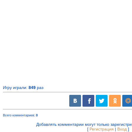
Игру играли:
849
раз
Всего комментариев
:
0
Добавлять комментарии могут только зарегистр
[
Регистрация
|
Вход
]