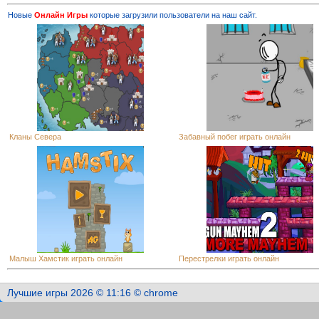
Новые
Онлайн Игры
которые загрузили пользователи на наш сайт.
Кланы Севера
Забавный побег играть онлайн
Малыш Хамстик играть онлайн
Перестрелки играть онлайн
Лучшие игры 2026 © 11:16 © chrome