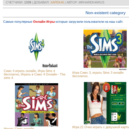
СЧЕТЧИКИ
:
1339
|
ДОБАВИЛ
:
XAPEK46
|
АВТОР
: MRHAREK46RUS
Non-existent category
Самые популярные
Онлайн Игры
которые загрузили пользователи на наш сайт.
Симс 4 играть онлайн, Игра Sims 4
Игра Симс 3, играть Sims 3 онлайн
бесплатно, Играть в Симс 4 Онлайн - The
бесплатно.
sims 4.
Игра 21 Очко играть с девушкой карт
Играть Симс онлайн.