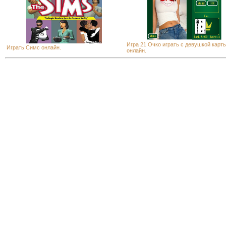
Игра 21 Очко играть с девушкой карт
Играть Симс онлайн.
онлайн.