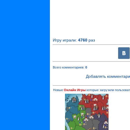
Игру играли:
4760
раз
Всего комментариев
:
0
Добавлять комментари
Новые
Онлайн Игры
которые загрузили пользоват