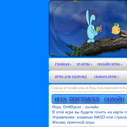
ГЛАВНАЯ
3D ИГРЫ
ОНЛАЙН ИГРЫ
ИГРЫ ДЛЯ АНДРОИД
СКАЧАТЬ ИГРЫ
Главная
»
Онлайн игры
»
Игры пользователей
»
Игр
ИГРА: DRIFTRACER - ОНЛАЙН
Игра: DriftRacer - онлайн
В этой игре вы будете гонять на карте 
Управление: клавиши WASD или стрелоч
Желаю приятной игры.