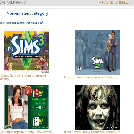
 MRHAREK46RUS
« НАЗАД
|
ВПЕРЕД »
Non-existent category
ли пользователи на наш сайт.
 Симс 3, играть Sims 3 онлайн
Играть Sims 2 онлайн игра Симс 2
латно.
 21 Очко играть с девушкой карты
Флеш страшилка кричалка лабиринт