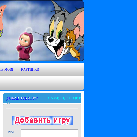
ЛЯ MOBI
КАРТИНКИ
ДОБАВИТЬ ИГРУ
Логин: