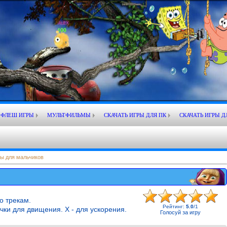
ФЛЕШ ИГРЫ
МУЛЬТФИЛЬМЫ
СКАЧАТЬ ИГРЫ ДЛЯ ПК
СКАЧАТЬ ИГРЫ Д
ы для мальчиков
по трекам.
Рейтинг
:
5.0
/
1
ки для двищения. X - для ускорения.
Голосуй за игру