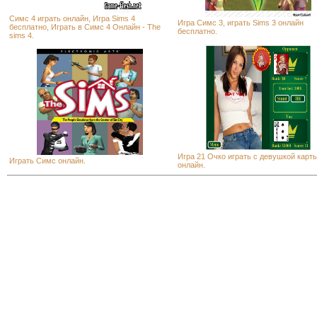
Симс 4 играть онлайн, Игра Sims 4
Игра Симс 3, играть Sims 3 онлайн
бесплатно, Играть в Симс 4 Онлайн - The
бесплатно.
sims 4.
Игра 21 Очко играть с девушкой карт
Играть Симс онлайн.
онлайн.