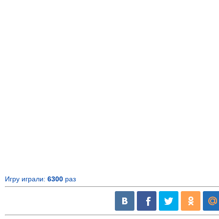
Игру играли:
6300
раз