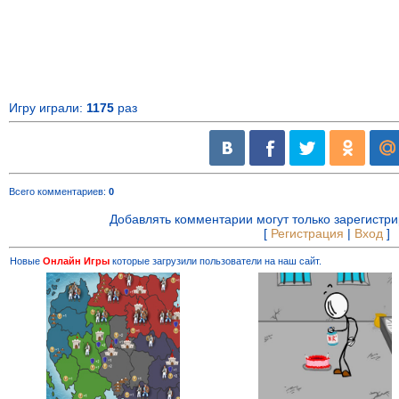
Игру играли:
1175
раз
Всего комментариев
:
0
Добавлять комментарии могут только зарегистр
[
Регистрация
|
Вход
]
Новые
Онлайн Игры
которые загрузили пользователи на наш сайт.