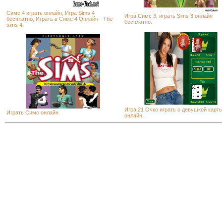
Симс 4 играть онлайн, Игра Sims 4
Игра Симс 3, играть Sims 3 онлайн
бесплатно, Играть в Симс 4 Онлайн - The
бесплатно.
sims 4.
Игра 21 Очко играть с девушкой карт
Играть Симс онлайн.
онлайн.