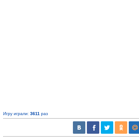
Игру играли:
3611
раз