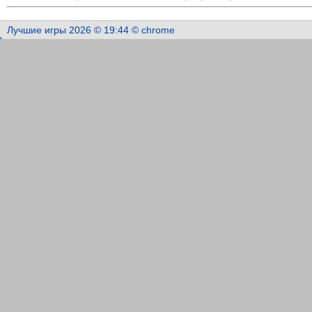
Лучшие игры 2026 © 19:44 © chrome