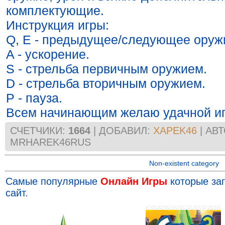
комплектующие.
Инструкция игры:
Q, E - предыдущее/следующее оруж
A - ускорение.
S - стрельба первичным оружием.
D - стрельба вторичным оружием.
P - пауза.
Всем начинающим желаю удачной и
СЧЕТЧИКИ
:
1664
|
ДОБАВИЛ
:
XAPEK46
|
АВТ
MRHAREK46RUS
Non-existent category
Самые популярные
Онлайн Игры
которые заг
сайт.