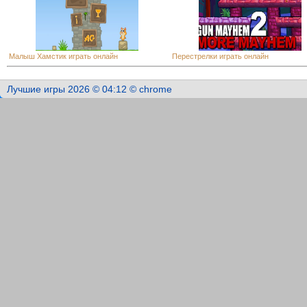
Малыш Хамстик играть онлайн
Перестрелки играть онлайн
Лучшие игры 2026 © 04:12 © chrome