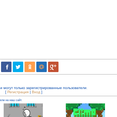
и могут только зарегистрированные пользователи.
[
Регистрация
|
Вход
]
ели на наш сайт.