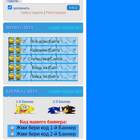
Пароль:
запомнить
Забыл пароль
|
Регистрация
МЕНЮ САЙТА
Все игры сайта
Картинки Сайта
Статистика Сайта
Вход на Сайт
Поиск по сайту
КНОПКА САЙТА
1-й Баннер
2-й Баннер
Код нашего баннера:
Жми бери код 1-й Баннер
Жми бери код 2-й Баннер