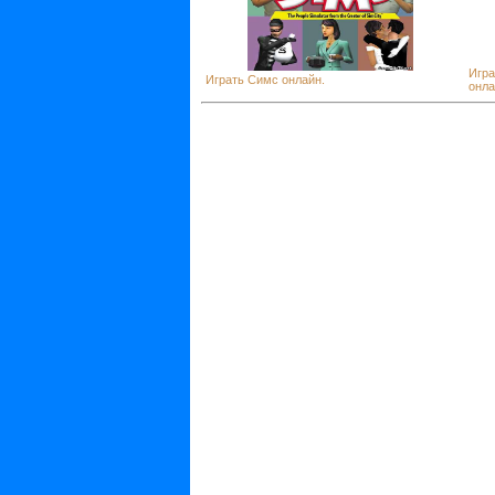
Игра
Играть Симс онлайн.
онла