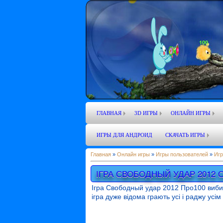
ГЛАВНАЯ
3D ИГРЫ
ОНЛАЙН ИГРЫ
ИГРЫ ДЛЯ АНДРОИД
СКАЧАТЬ ИГРЫ
Главная
»
Онлайн игры
»
Игры пользователей
»
Игр
ІГРА СВОБОДНЫЙ УДАР 2012 
Ігра Свободный удар 2012 Про100 виби
ігра дуже відома грають усі і раджу усім 