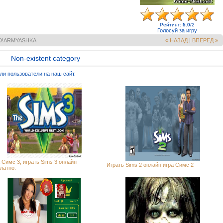
Рейтинг
:
5.0
/
2
Голосуй за игру
HD!ARMYASHKA
« НАЗАД
|
ВПЕРЕД »
Non-existent category
ли пользователи на наш сайт.
 Симс 3, играть Sims 3 онлайн
Играть Sims 2 онлайн игра Симс 2
латно.