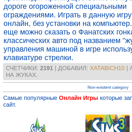
дороге огороженной специальными
ограждениями. Играть в данную игру
онлайн, без установки на компьютер.
еще можно сказать о Фанатских гонк
классических авто под названием "жу
управления машиной в игре использ
клавиатуре стрелки.
СЧЕТЧИКИ
:
2191
|
ДОБАВИЛ
:
XATABICH10
|
НА ЖУКАХ.
Non-existent category
Самые популярные
Онлайн Игры
которые заг
сайт.