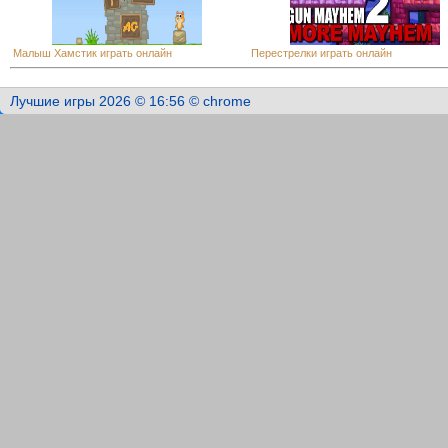
Малыш Хамстик играть онлайн
Перестрелки играть онлайн
Лучшие игры 2026 © 16:56 © chrome