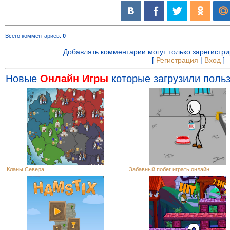
Всего комментариев
:
0
Добавлять комментарии могут только зарегистр
[
Регистрация
|
Вход
]
Новые
Онлайн Игры
которые загрузили польз
Кланы Севера
Забавный побег играть онлайн