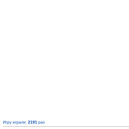
Игру играли:
2191
раз