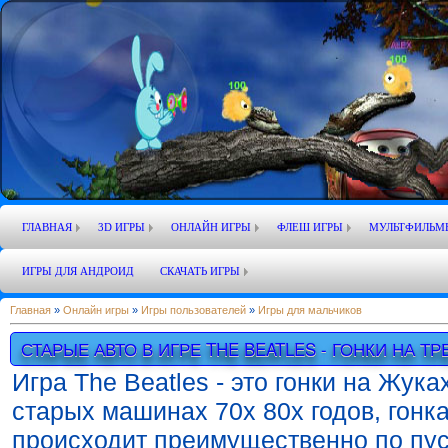
ГЛАВНАЯ
3D ИГРЫ
ОНЛАЙН ИГРЫ
ФЛЕШ ИГРЫ
МУЛЬТФИЛЬМ
ИГРЫ ДЛЯ АНДРОИД
СКАЧАТЬ ИГРЫ
Главная
»
Онлайн игры
»
Игры пользователей
»
Игры для мальчиков
СТАРЫЕ АВТО В ИГРЕ THE BEATLES - ГОНКИ НА Т
Игра The Beatles - это гонки на Жука
старых машинах 70х 80х годов, гонк
происходит преимущественно по пу