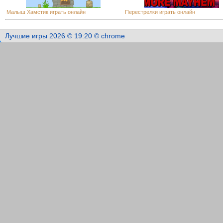
Малыш Хамстик играть онлайн
Перестрелки играть онлайн
Лучшие игры 2026 © 19:20 © chrome