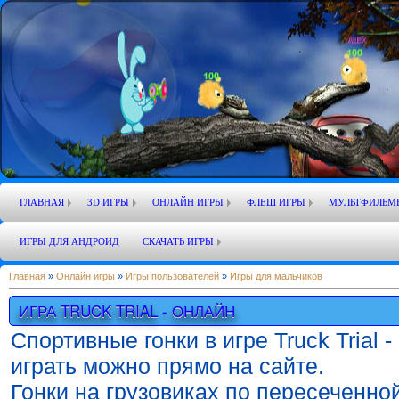
ГЛАВНАЯ
3D ИГРЫ
ОНЛАЙН ИГРЫ
ФЛЕШ ИГРЫ
МУЛЬТФИЛЬМ
ИГРЫ ДЛЯ АНДРОИД
СКАЧАТЬ ИГРЫ
Главная
»
Онлайн игры
»
Игры пользователей
»
Игры для мальчиков
ИГРА TRUCK TRIAL - ОНЛАЙН
Спортивные гонки в игре Truck Trial 
играть можно прямо на сайте.
Гонки на грузовиках по пересеченно