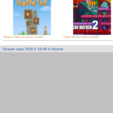
Малыш Хамстик играть онлайн
Перестрелки играть онлайн
Лучшие игры 2026 © 16:49 © chrome