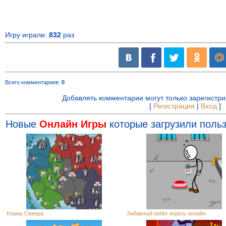
Игру играли:
832
раз
Всего комментариев
:
0
Добавлять комментарии могут только зарегистр
[
Регистрация
|
Вход
]
Новые
Онлайн Игры
которые загрузили польз
Кланы Севера
Забавный побег играть онлайн