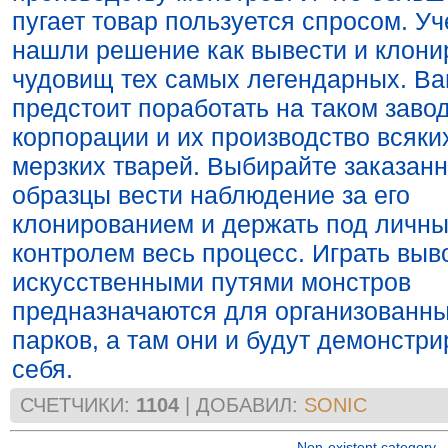
пугает товар пользуется спросом. У
нашли решение как вывести и клони
чудовищ тех самых легендарных. В
предстоит поработать на таком завод
корпорации и их производство всяки
мерзких тварей. Выбирайте заказан
образцы вести наблюдение за его
клонированием и держать под личн
контролем весь процесс. Играть выв
искусственными путями монстров
предназначаются для организованн
парков, а там они и будут демонстри
себя.
СЧЕТЧИКИ
:
1104
|
ДОБАВИЛ
:
SONIC
Non-existent category