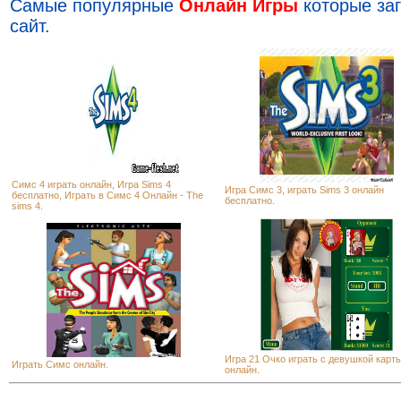
Самые популярные
Онлайн Игры
которые заг
сайт.
Симс 4 играть онлайн, Игра Sims 4
Игра Симс 3, играть Sims 3 онлайн
бесплатно, Играть в Симс 4 Онлайн - The
бесплатно.
sims 4.
Игра 21 Очко играть с девушкой карт
Играть Симс онлайн.
онлайн.