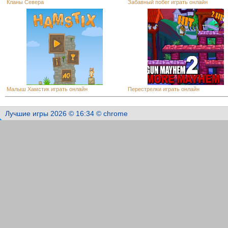
Кланы Севера
Забавный побег играть онлайн
Малыш Хамстик играть онлайн
Перестрелки играть онлайн
Лучшие игры 2026 © 16:34 © chrome