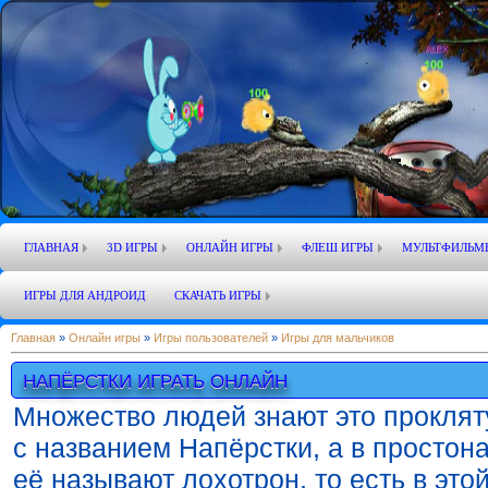
ГЛАВНАЯ
3D ИГРЫ
ОНЛАЙН ИГРЫ
ФЛЕШ ИГРЫ
МУЛЬТФИЛЬМ
ИГРЫ ДЛЯ АНДРОИД
СКАЧАТЬ ИГРЫ
Главная
»
Онлайн игры
»
Игры пользователей
»
Игры для мальчиков
НАПЁРСТКИ ИГРАТЬ ОНЛАЙН
Множество людей знают это проклят
с названием Напёрстки, а в простон
её называют лохотрон, то есть в этой