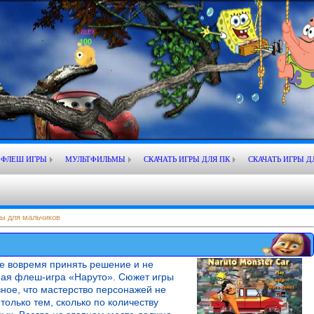
ФЛЕШ ИГРЫ
МУЛЬТФИЛЬМЫ
СКАЧАТЬ ИГРЫ ДЛЯ ПК
СКАЧАТЬ ИГРЫ Д
ы для мальчиков
е вовремя принять решение и не
бная флеш-игра «Наруто». Сюжет игры
вное, что мастерство персонажей не
олько тем, сколько по количеству