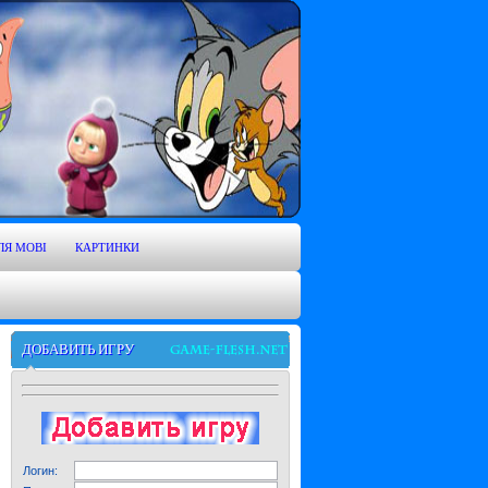
ЛЯ MOBI
КАРТИНКИ
ДОБАВИТЬ ИГРУ
Логин: