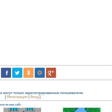
и могут только зарегистрированные пользователи.
[
Регистрация
|
Вход
]
ели на наш сайт.