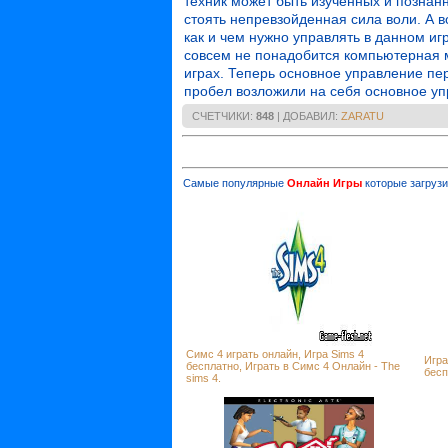
техник может быть изученных и познан
стоять непревзойденная сила воли. А в
как и чем нужно управлять в данном иг
совсем не понадобится компьютерная м
играх. Теперь основное управление пе
пробел возложили на себя основное уп
СЧЕТЧИКИ
:
848
|
ДОБАВИЛ
:
ZARATU
Самые популярные
Онлайн Игры
которые загрузи
Симс 4 играть онлайн, Игра Sims 4
Игра
бесплатно, Играть в Симс 4 Онлайн - The
бесп
sims 4.