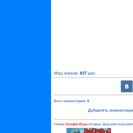
Игру играли:
837
раз
Всего комментариев
:
0
Добавлять комментари
Новые
Онлайн Игры
которые загрузили пользоват