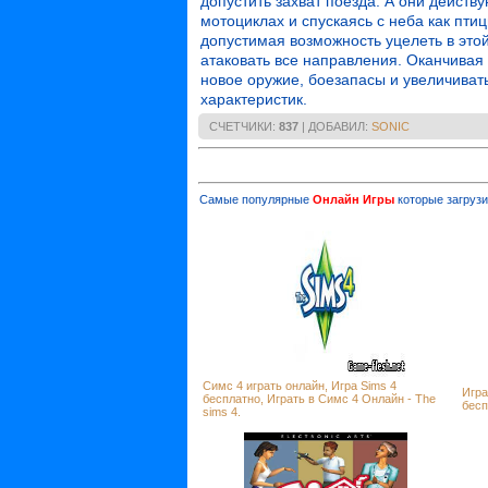
допустить захват поезда. А они действ
мотоциклах и спускаясь с неба как пт
допустимая возможность уцелеть в этой
атаковать все направления. Оканчивая
новое оружие, боезапасы и увеличиват
характеристик.
СЧЕТЧИКИ
:
837
|
ДОБАВИЛ
:
SONIC
Самые популярные
Онлайн Игры
которые загрузи
Симс 4 играть онлайн, Игра Sims 4
Игра
бесплатно, Играть в Симс 4 Онлайн - The
бесп
sims 4.