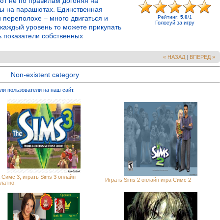
уют не по правилам догоняя на
ицы на парашютах. Единственная
 переполохе – много двигаться и
Рейтинг
:
5.0
/
1
Голосуй за игру
 каждый уровень то можете прикупать
ь показатели собственных
« НАЗАД
|
ВПЕРЕД »
Non-existent category
ли пользователи на наш сайт.
 Симс 3, играть Sims 3 онлайн
Играть Sims 2 онлайн игра Симс 2
латно.