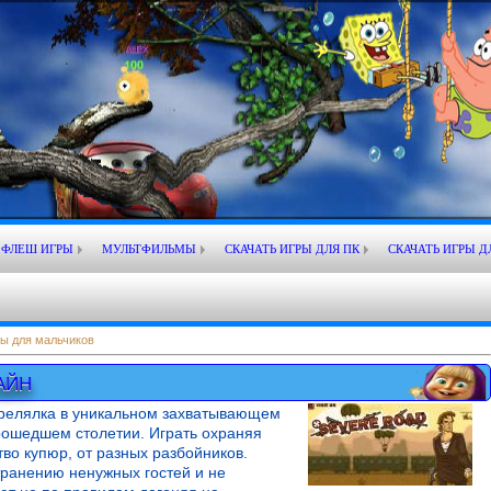
ФЛЕШ ИГРЫ
МУЛЬТФИЛЬМЫ
СКАЧАТЬ ИГРЫ ДЛЯ ПК
СКАЧАТЬ ИГРЫ Д
ы для мальчиков
АЙН
трелялка в уникальном захватывающем
прошедшем столетии. Играть охраняя
тво купюр, от разных разбойников.
ранению ненужных гостей и не