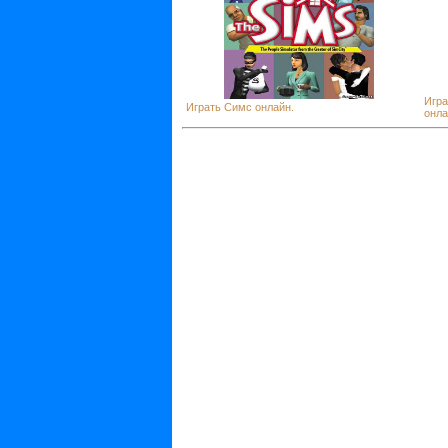
Игра
Играть Симс онлайн.
онла