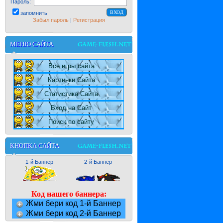
Пароль:
запомнить
Забыл пароль
|
Регистрация
МЕНЮ САЙТА
Все игры сайта
Картинки Сайта
Статистика Сайта
Вход на Сайт
Поиск по сайту
КНОПКА САЙТА
1-й Баннер
2-й Баннер
Код нашего баннера:
Жми бери код 1-й Баннер
Жми бери код 2-й Баннер