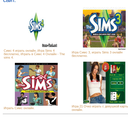
сайт.
Симс 4 играть онлайн, Игра Sims 4
Игра Симс 3, играть Sims 3 онлайн
бесплатно, Играть в Симс 4 Онлайн - The
бесплатно.
sims 4.
Игра 21 Очко играть с девушкой карт
Играть Симс онлайн.
онлайн.