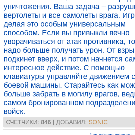
уничтожения. Ваша задача – разруш
вертолеты и все самолеты врага. Игр
делая это особым универсальным
способом. Если вы привыкли вечно
уворачиваться от атак противника, то
надо больше получать урон. От взры
подкинет вверх, и потом начнется са
интересное действие. С помощью
клавиатуры управляйте движением 
боевой машины. Старайтесь как мо
больше забрать в могилу врагов, вед
самом бронированном подразделен
войск.
СЧЕТЧИКИ
:
846
|
ДОБАВИЛ
:
SONIC
Non-existent category