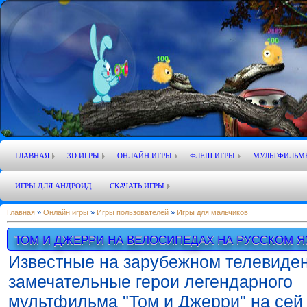
ГЛАВНАЯ
3D ИГРЫ
ОНЛАЙН ИГРЫ
ФЛЕШ ИГРЫ
МУЛЬТФИЛЬМ
ИГРЫ ДЛЯ АНДРОИД
СКАЧАТЬ ИГРЫ
Главная
»
Онлайн игры
»
Игры пользователей
»
Игры для мальчиков
ТОМ И ДЖЕРРИ НА ВЕЛОСИПЕДАХ НА РУССКОМ Я
Известные на зарубежном телевиде
замечательные герои легендарного
мультфильма "Том и Джерри" на сей