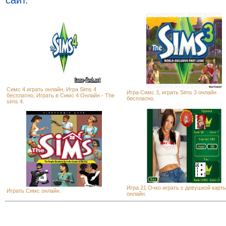
сайт.
Симс 4 играть онлайн, Игра Sims 4
Игра Симс 3, играть Sims 3 онлайн
бесплатно, Играть в Симс 4 Онлайн - The
бесплатно.
sims 4.
Игра 21 Очко играть с девушкой карт
Играть Симс онлайн.
онлайн.