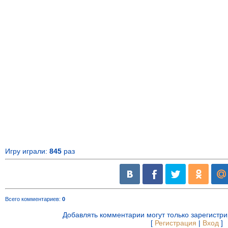
Игру играли:
845
раз
Всего комментариев
:
0
Добавлять комментарии могут только зарегистр
[
Регистрация
|
Вход
]