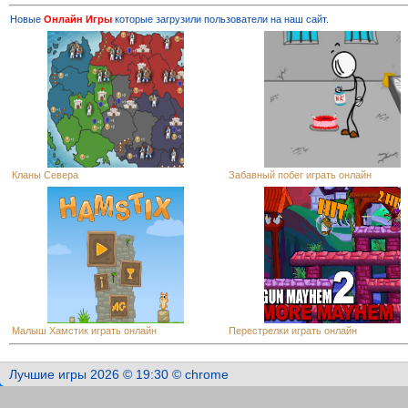
Новые
Онлайн Игры
которые загрузили пользователи на наш сайт.
Кланы Севера
Забавный побег играть онлайн
Малыш Хамстик играть онлайн
Перестрелки играть онлайн
Лучшие игры 2026 © 19:30 © chrome