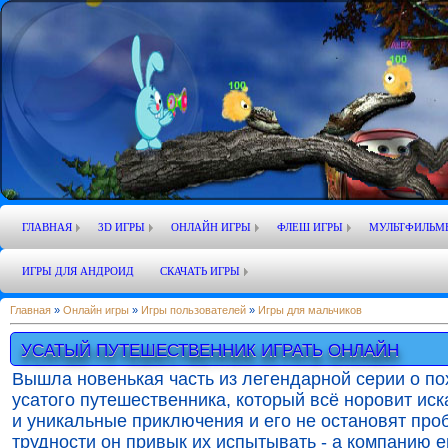
ГЛАВНАЯ
3D ИГРЫ
ОНЛАЙН ИГРЫ
ФЛЕШ ИГРЫ
МУЛЬТФИЛЬМ
ИГРЫ ДЛЯ АНДРОИД
СКАЧАТЬ ИГРЫ
Главная
»
Онлайн игры
»
Игры пользователей
»
Игры для мальчиков
УСАТЫЙ ПУТЕШЕСТВЕННИК ИГРАТЬ ОНЛАЙН
Вышла новенькая часть из легендарной серии о п
усатого путешественника, который всё норовит иск
и уникальные приключения и его не остановят про
трудности он привык их испытывать - а компанию 