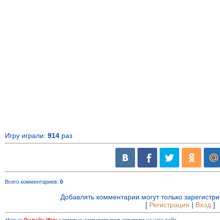
Игру играли:
914
раз
Всего комментариев
:
0
Добавлять комментарии могут только зарегистр
[
Регистрация
|
Вход
]