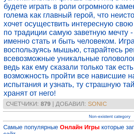
будете играть в роли огромного каме
голема как главный герой, что неист
хочет осуществить интересную свою 
по традиции самую заветную мечту -
именно стать и быть человеком. Игр
воспользуясь мышью, старайтесь р
всевозможные уникальные головоло
ведь как ему сказали только так есть
возможность пройти все нависшие н
испытания и узнать, ту страшную тай
хранят от него!
СЧЕТЧИКИ
:
879
|
ДОБАВИЛ
:
SONIC
Non-existent category
Самые популярные
Онлайн Игры
которые заг