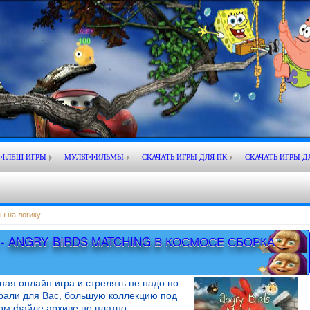
ФЛЕШ ИГРЫ
МУЛЬТФИЛЬМЫ
СКАЧАТЬ ИГРЫ ДЛЯ ПК
СКАЧАТЬ ИГРЫ Д
ы на логику
- ANGRY BIRDS MATCHING В КОСМОСЕ СБОРКА
чная онлайн игра и стрелять не надо по
брали для Вас, большую коллекцию под
ном файле архиве но платно.