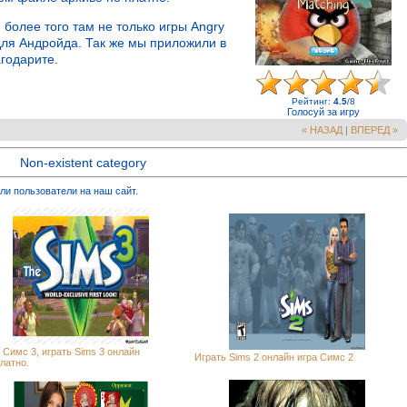
 более того там не только игры Angry
для Андройда. Так же мы приложили в
агодарите.
Рейтинг
:
4.5
/
8
Голосуй за игру
« НАЗАД
|
ВПЕРЕД »
Non-existent category
ли пользователи на наш сайт.
 Симс 3, играть Sims 3 онлайн
Играть Sims 2 онлайн игра Симс 2
латно.