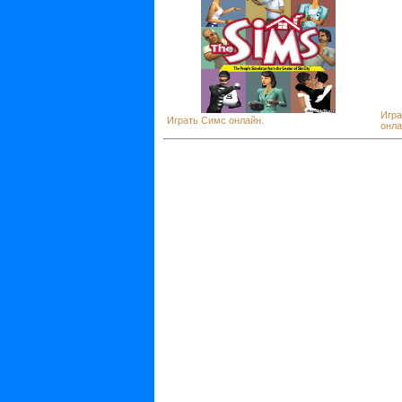
Игра
Играть Симс онлайн.
онла