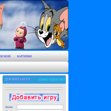
ЛЯ MOBI
КАРТИНКИ
ДОБАВИТЬ ИГРУ
Логин: