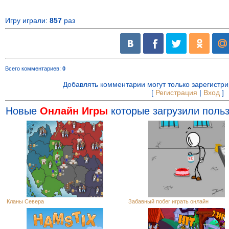
Игру играли:
857
раз
Всего комментариев
:
0
Добавлять комментарии могут только зарегистр
[
Регистрация
|
Вход
]
Новые
Онлайн Игры
которые загрузили польз
Кланы Севера
Забавный побег играть онлайн