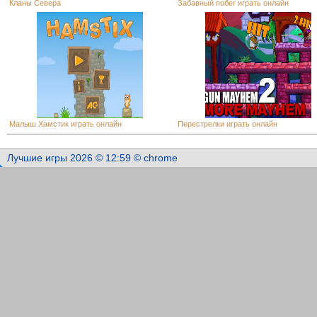
Кланы Севера
Забавный побег играть онлайн
Малыш Хамстик играть онлайн
Перестрелки играть онлайн
Лучшие игры 2026 © 12:59 © chrome